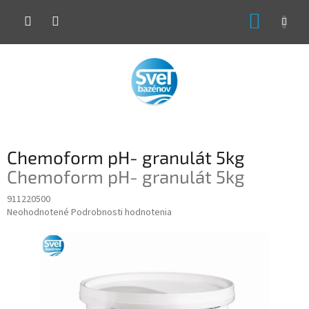
Prejsť
NÁKUP
na
obsah
KOŠÍK
Chemoform pH- granulát 5kg
Chemoform pH- granulát 5kg
911220500
Priemerné
Neohodnotené
Podrobnosti hodnotenia
hodnotenie
produktu
je
0,0
z
5
hviezdičiek.