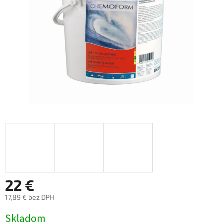
22 €
17,89 € bez DPH
Jednotková
Skladom
cena: