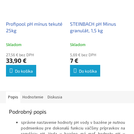
Profipool pH mínus tekuté
STEINBACH pH Minus
25kg
granulát, 1,5 kg
Skladom
Skladom
27,56 € bez DPH
5,69 € bez DPH
33,90 €
7 €
Do košíka
Do košíka
Popis
Hodnotenie
Diskusia
Podrobný popis
správne nastavenie hodnoty pH vody v bazéne je nutnou
podmienkou pre dokonalú funkciu väčšiny prípravkov na
reguláciu pH. Voda v bazéne má mať hodnotu pH v