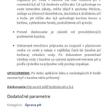
rozmedzí 6,8 až 7,6. Hodnota vyššia ako 7,6 spôsobuje vo
vode minerálne zákaly, môže dôjsť k upchatiu filtrácie,
znižuje sa účinnosť dezinfekcie, dochádza k dráždeniu očí
a kože. pH nižšie ako 6,8 spôsobuje koróziu kovov a
betónu, vyblednutie farieb, podráždenie očí aj kože.
Presné dávkovanie je závislé od prevádzkových
podmienok bazéna.
Odmerané množstvo prípravku sa rozpustí v plastovom
vedre vo vode a naleje v najhlbšej časti do bazéna pri
bežiacej cirkulácii vody. Po dokonalom premiešaní
všetkej vody v bazéne sa vykoná opätovné meranie pH a
podľa výsledku sa prípadne celý postup zopakuje.
UPOZORNENIE:
Po dobu aplikácie lieku a nasledujúcich 8 hodín
nesmie byť v bazéne nikto prítomný.
Dávkovanie:
15g na m3 sníží hodnotu pH o 0,2
Dodatočné parametre
Kategória
:
Úprava pH