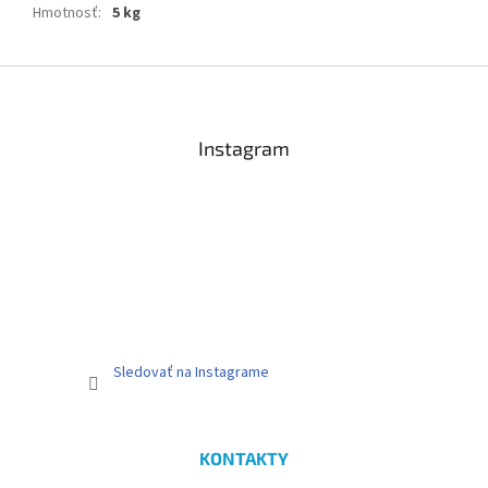
Hmotnosť
:
5 kg
Z
á
p
ä
Instagram
t
i
e
Sledovať na Instagrame
KONTAKTY