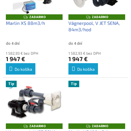
u
p
k
r
t
o
ZADARMO
ZADARMO
Z
Z
o
A
A
d
Marlin XS 88m3/h
Vágnerpool, V JET SENA,
D
D
v
u
84m3/hod
A
A
R
R
k
M
M
t
O
O
do 4 dní
do 4 dní
o
1 582,93 € bez DPH
1 582,93 € bez DPH
v
1 947 €
1 947 €
Do košíka
Do košíka
Tip
Tip
ZADARMO
ZADARMO
Z
Z
A
A