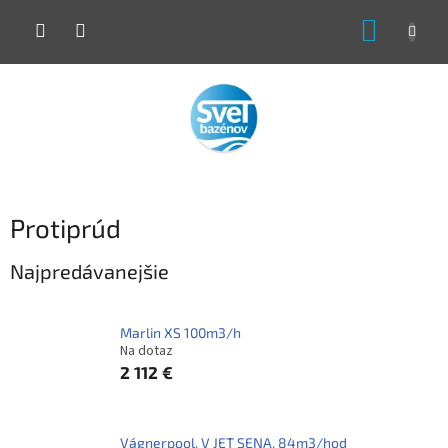
Prejsť
NÁKUP
na
obsah
KOŠÍK
Protiprúd
Najpredávanejšie
Marlin XS 100m3/h
Na dotaz
2 112 €
Vágnerpool, V JET SENA, 84m3/hod