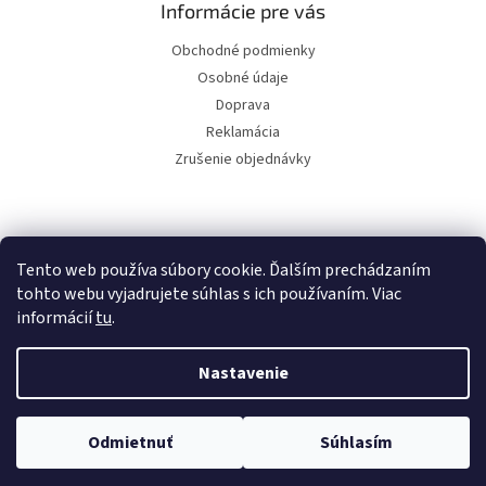
Informácie pre vás
Obchodné podmienky
Osobné údaje
Doprava
Reklamácia
Zrušenie objednávky
Facebook
Tento web používa súbory cookie. Ďalším prechádzaním
tohto webu vyjadrujete súhlas s ich používaním. Viac
informácií
tu
.
Vytvoril Shoptet
Nastavenie
Copyright 2026
Svet bazénov
. Všetky práva vyhradené.
Upraviť
Odmietnuť
Súhlasím
nastavenie cookies