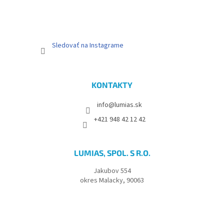
k
y
v
ý
p
Sledovať na Instagrame
i
s
u
KONTAKTY
info@lumias.sk
+421 948 42 12 42
LUMIAS, SPOL. S R.O.
Jakubov 554
okres Malacky, 90063