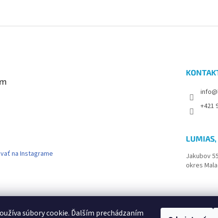
KONTAK
am
info@
+421 9
LUMIAS, 
vať na Instagrame
Jakubov 5
okres Mala
k
oužíva súbory cookie. Ďalším prechádzaním