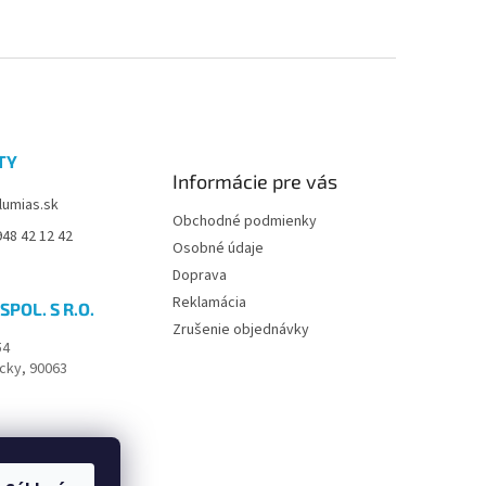
TY
Informácie pre vás
lumias.sk
Obchodné podmienky
48 42 12 42
Osobné údaje
Doprava
Reklamácia
SPOL. S R.O.
Zrušenie objednávky
54
cky, 90063