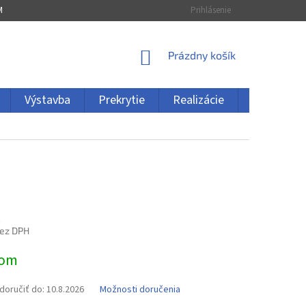
MÁCIA
ZRUŠENIE OBJEDNÁVKY
Prihlásenie
NÁKUPNÝ
Prázdny košík
KOŠÍK
Výstavba
Prekrytie
Realizácie
Kontakty
€
bez DPH
ová
dom
oručiť do:
10.8.2026
Možnosti doručenia