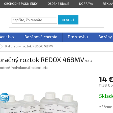
OBCHODNÉ PODMIENKY
OSOBNÉ ÚDAJE
DOPRAVA
REKLA
HĽADAŤ
ušenstvo
Bazénová chémia
Pre stavbu
Bazény
Kalibračný roztok REDOX 468MV
ibračný roztok REDOX 468MV
9094
né
notené
Podrobnosti hodnotenia
nie
14 
u
11,38 € 
Jednotk
Skla
cena:
iek.
Môžeme d