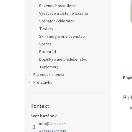
Bazénové osvetlenie
Vysávače a čistenie bazéna
Solinátor - chlorátor
Testery
Skimmery a príslušenstvo
Sprcha
Protiprúd
Doplnky a iné príslušenstvo
Teplomery
Bazénová chémia
Popi
Pre stavbu
Pod
Kontakt
Svet bazénov
info
@
lumias.sk
+421948421242