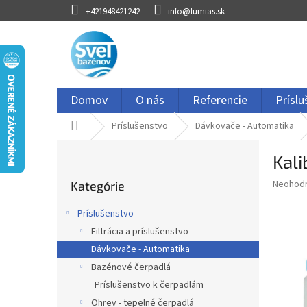
Prejsť
+421948421242
info@lumias.sk
na
obsah
Domov
O nás
Referencie
Prísl
Domov
Príslušenstvo
Dávkovače - Automatika
B
Kal
o
Preskočiť
č
Priemer
Neohod
Kategórie
kategórie
n
hodnote
ý
produkt
Príslušenstvo
p
je
Filtrácia a príslušenstvo
0,0
a
z
Dávkovače - Automatika
n
5
e
Bazénové čerpadlá
hviezdič
l
Príslušenstvo k čerpadlám
Ohrev - tepelné čerpadlá