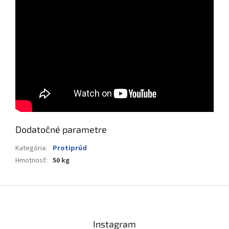
Dodatočné parametre
Kategória
:
Protiprúd
Hmotnosť
:
50 kg
Z
á
p
ä
Instagram