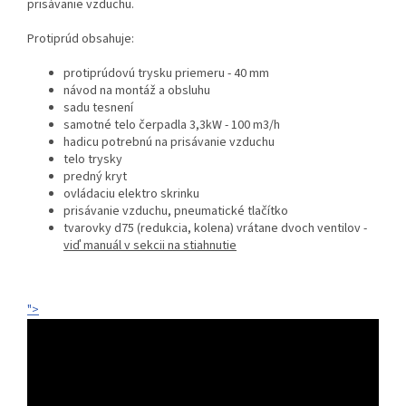
prisávanie vzduchu.
Protiprúd obsahuje:
protiprúdovú trysku priemeru - 40 mm
návod na montáž a obsluhu
sadu tesnení
samotné telo čerpadla 3,3kW - 100 m3/h
hadicu potrebnú na prisávanie vzduchu
telo trysky
predný kryt
ovládaciu elektro skrinku
prisávanie vzduchu, pneumatické tlačítko
tvarovky d75 (redukcia, kolena) vrátane dvoch ventilov -
viď manuál v sekcii na stiahnutie
">