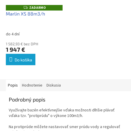
ZADARMO
Z
A
Marlin XS 88m3/h
D
A
R
M
O
do 4 dní
1 582,93 € bez DPH
1 947 €
Do košíka
Popis
Hodnotenie
Diskusia
Podrobný popis
Využívajte bazén efektívnejšie vďaka možnosti dlhšie plávať
vďaka tzv. "protiprúdu" o výkone 100m3/h.
Na protiprúde môžete nastavovať smer prúdu vody a regulovať