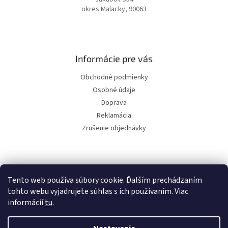
okres Malacky, 90063
Informácie pre vás
Obchodné podmienky
Osobné údaje
Doprava
Reklamácia
Zrušenie objednávky
Facebook
Tento web používa súbory cookie. Ďalším prechádzaním
tohto webu vyjadrujete súhlas s ich používaním. Viac
informácií
tu
.
Vytvoril Shoptet