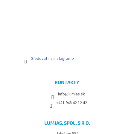
t
i
e
Sledovať na Instagrame
KONTAKTY
info@lumias.sk
+421 948 42 12 42
LUMIAS, SPOL. S R.O.
Jakubov 554