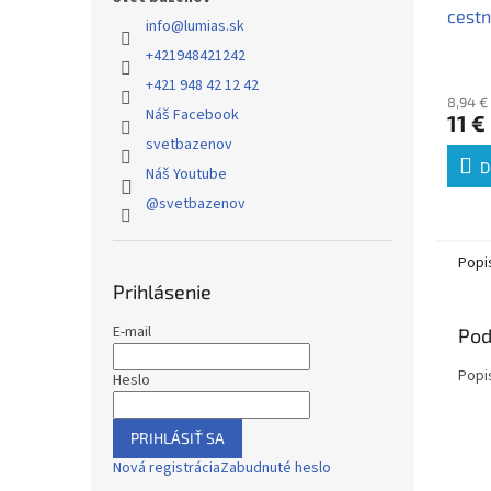
cestn
info
@
lumias.sk
Tesne
+421948421242
cestn
+421 948 42 12 42
8,94 €
Náš Facebook
11 €
svetbazenov
D
Náš Youtube
@svetbazenov
Popi
Prihlásenie
E-mail
Pod
Popi
Heslo
PRIHLÁSIŤ SA
Nová registrácia
Zabudnuté heslo