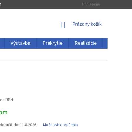
MÁCIA
ZRUŠENIE OBJEDNÁVKY
Prihlásenie
NÁKUPNÝ
Prázdny košík
KOŠÍK
Výstavba
Prekrytie
Realizácie
Kontakty
bez DPH
ová
dom
oručiť do:
11.8.2026
Možnosti doručenia