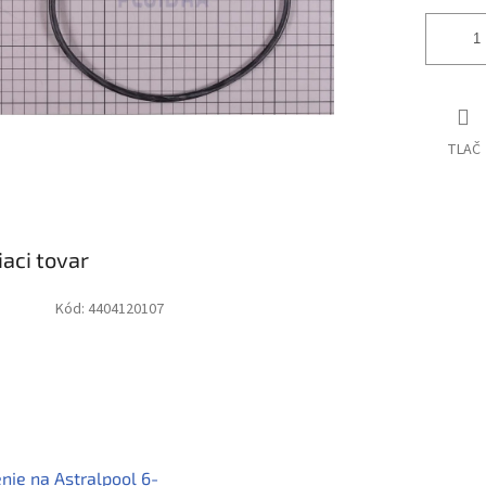
TLAČ
iaci tovar
Kód:
4404120107
nie na Astralpool 6-