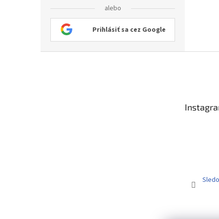
alebo
Prihlásiť sa cez Google
Z
á
p
ä
t
Instagr
i
e
Sledo