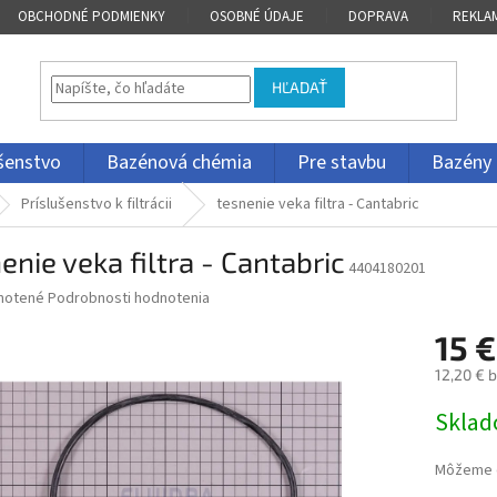
OBCHODNÉ PODMIENKY
OSOBNÉ ÚDAJE
DOPRAVA
REKLA
HĽADAŤ
ušenstvo
Bazénová chémia
Pre stavbu
Bazény
Príslušenstvo k filtrácii
tesnenie veka filtra - Cantabric
enie veka filtra - Cantabric
4404180201
né
notené
Podrobnosti hodnotenia
nie
15 €
u
12,20 € 
Jednotk
Skla
cena:
iek.
Môžeme d