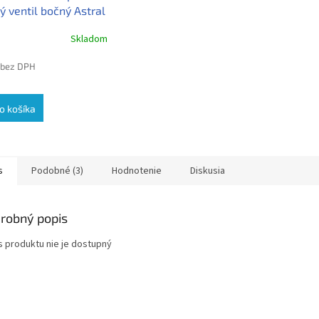
ý ventil bočný Astral
nie na Astralpool 6-
Skladom
ý ventil bočný Astral
 bez DPH
o košíka
s
Podobné (3)
Hodnotenie
Diskusia
robný popis
s produktu nie je dostupný