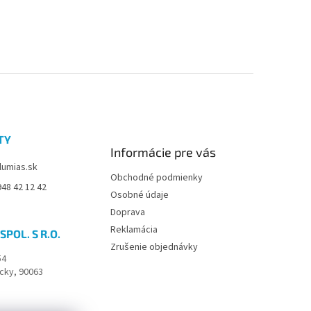
TY
Informácie pre vás
lumias.sk
Obchodné podmienky
48 42 12 42
Osobné údaje
Doprava
Reklamácia
SPOL. S R.O.
Zrušenie objednávky
54
cky, 90063