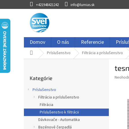
Prejsť
+421948421242
info@lumias.sk
na
obsah
Domov
O nás
Referencie
Prísl
Domov
Príslušenstvo
Filtrácia a príslušenstvo
B
tesn
o
Preskočiť
č
Priemer
Neohod
Kategórie
kategórie
n
hodnote
ý
produkt
Príslušenstvo
p
je
Filtrácia a príslušenstvo
0,0
a
z
Filtrácia
n
5
e
Príslušenstvo k filtrácii
hviezdič
l
Dávkovače - Automatika
Bazénové čerpadlá