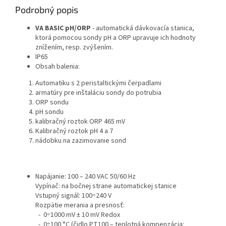
Podrobný popis
VA BASIC pH/ORP
- automatická dávkovacía stanica,
ktorá pomocou sondy pH a ORP upravuje ich hodnoty
znížením, resp. zvýšením.
IP65
Obsah balenia:
Automatiku s 2 peristaltickými čerpadlami
armatúry pre inštaláciu sondy do potrubia
ORP sondu
pH sondu
kalibračný roztok ORP 465 mV
Kalibračný roztok pH 4 a 7
nádobku na zazimovanie sond
Napájanie: 100 – 240 VAC 50/60 Hz
Vypínač: na bočnej strane automatickej stanice
Vstupný signál: 100÷240 V
Rozpätie merania a presnosť:
- 0÷1000 mV ± 10 mV Redox
- 0÷100 °C (čidlo PT100 – teplotná kompenzácia: