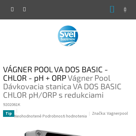
Prejsť
NÁKUP
na
obsah
KOŠÍK
VÁGNER POOL VA DOS BASIC -
CHLOR - pH + ORP
Vágner Pool
Dávkovacia stanica VA DOS BASIC
CHLOR pH/ORP s redukciami
9202061K
Značka:
Vagnerpool
Tip
Priemerné
Neohodnotené
Podrobnosti hodnotenia
hodnotenie
produktu
je