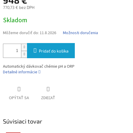
M
948 €
770,73 € bez DPH
O
Jednotková
Skladom
cena:
Môžeme doručiť do:
11.8.2026
Možnosti doručenia
Pridať do košíka
Automatický dávkovač chémie pH a ORP
Detailné informácie
OPÝTAŤ SA
ZDIEĽAŤ
Súvisiaci tovar