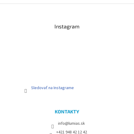
Z
á
p
ä
Instagram
t
i
e
Sledovať na Instagrame
KONTAKTY
info@lumias.sk
+421 948 42 12 42