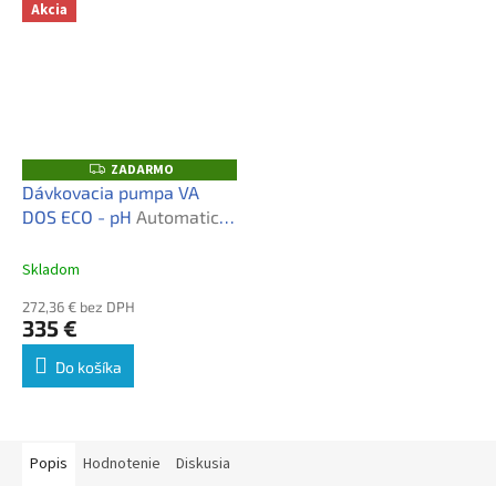
Akcia
ZADARMO
Z
A
Dávkovacia pumpa VA
D
DOS ECO - pH
Automatický
A
R
dávkovač pH
M
O
Skladom
272,36 € bez DPH
335 €
Do košíka
Popis
Hodnotenie
Diskusia