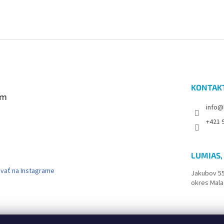
KONTAK
am
info@
+421 9
LUMIAS, 
vať na Instagrame
Jakubov 5
okres Mala