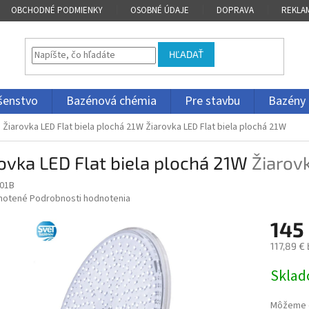
OBCHODNÉ PODMIENKY
OSOBNÉ ÚDAJE
DOPRAVA
REKLA
HĽADAŤ
ušenstvo
Bazénová chémia
Pre stavbu
Bazény
Žiarovka LED Flat biela plochá 21W
Žiarovka LED Flat biela plochá 21W
ovka LED Flat biela plochá 21W
Žiarov
01B
né
notené
Podrobnosti hodnotenia
nie
145
u
117,89 €
Jednotk
Skla
cena:
iek.
Môžeme d