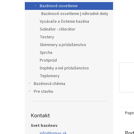
Bazénové osvetlenie
Bazénové osvetlenie | náhradné diely
Vysávače a čistenie bazéna
Solinátor - chlorátor
Testery
Skimmery a príslušenstvo
Sprcha
Protiprúd
Doplnky a iné príslušenstvo
Teplomery
Bazénová chémia
Pre stavbu
Popi
Kontakt
Svet bazénov
Pod
info
@
lumias.sk