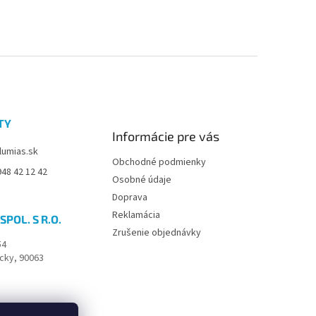
TY
Informácie pre vás
lumias.sk
Obchodné podmienky
48 42 12 42
Osobné údaje
Doprava
Reklamácia
SPOL. S R.O.
Zrušenie objednávky
54
cky, 90063