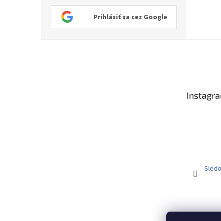
Prihlásiť sa cez Google
Z
á
p
ä
t
Instagr
i
e
Sledo