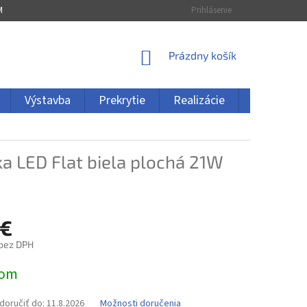
MÁCIA
ZRUŠENIE OBJEDNÁVKY
Prihlásenie
NÁKUPNÝ
Prázdny košík
KOŠÍK
Výstavba
Prekrytie
Realizácie
Kontakty
ka LED Flat biela plochá 21W
 €
 bez DPH
ová
dom
oručiť do:
11.8.2026
Možnosti doručenia