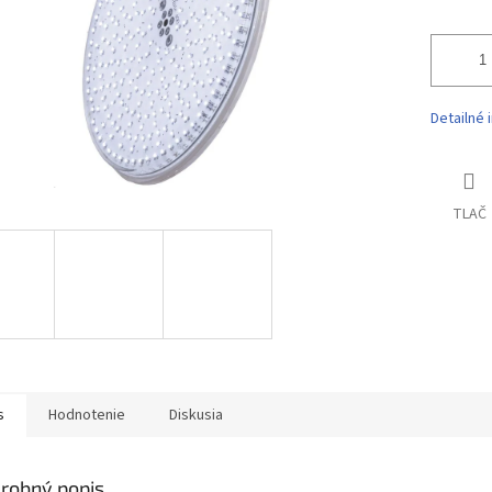
Detailné 
TLAČ
s
Hodnotenie
Diskusia
robný popis