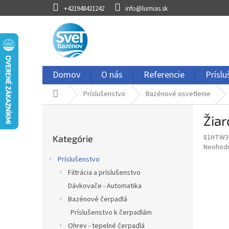
Prejsť
+421948421242
info@lumias.sk
na
obsah
Domov
O nás
Referencie
Prísl
Domov
Príslušenstvo
Bazénové osvetlenie
B
Žiar
o
Preskočiť
č
81HTW3
Kategórie
kategórie
n
Priemer
Neohod
ý
hodnote
Príslušenstvo
p
produkt
Filtrácia a príslušenstvo
je
a
0,0
Dávkovače - Automatika
n
z
e
Bazénové čerpadlá
5
l
Príslušenstvo k čerpadlám
hviezdič
Ohrev - tepelné čerpadlá