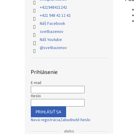
+421948421242
+421 948 42 12 42
Náš Facebook
svetbazenov
Náš Youtube
@svetbazenov
Prihlásenie
E-mail
Heslo
PRIHLÁSIŤ SA
Nová registrácia
Zabudnuté heslo
alebo