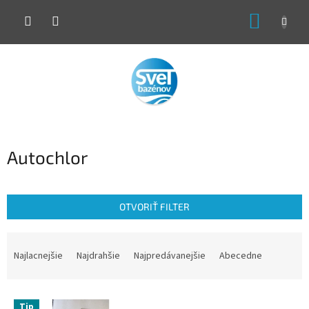
Prejsť
NÁKUP
na
obsah
KOŠÍK
Autochlor
OTVORIŤ FILTER
R
a
Najlacnejšie
Najdrahšie
Najpredávanejšie
Abecedne
d
e
V
n
Tip