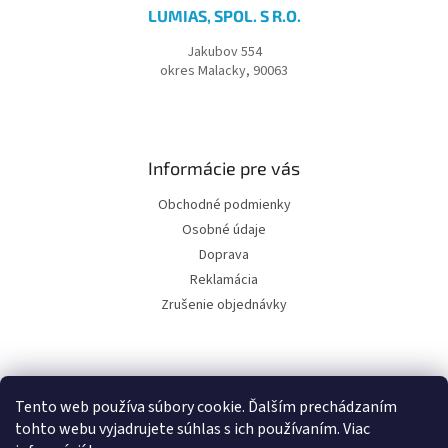
LUMIAS, SPOL. S R.O.
Jakubov 554
okres Malacky, 90063
Informácie pre vás
Obchodné podmienky
Osobné údaje
Doprava
Reklamácia
Zrušenie objednávky
Facebook
Tento web používa súbory cookie. Ďalším prechádzaním
tohto webu vyjadrujete súhlas s ich používaním. Viac