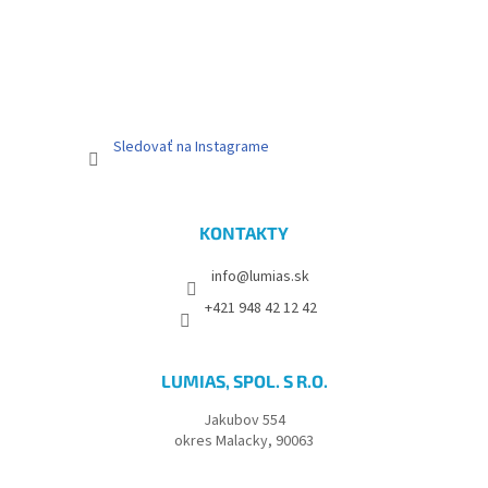
r
v
k
y
v
ý
p
Sledovať na Instagrame
i
s
u
KONTAKTY
info@lumias.sk
+421 948 42 12 42
LUMIAS, SPOL. S R.O.
Jakubov 554
okres Malacky, 90063