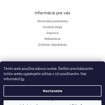
Informácie pre vás
Obchodné podmienky
Osobné údaje
Doprava
Reklamácia
Zrušenie objednávky
Facebook
Tento web používa súbory cookie. Ďalším prechádzaním
tohto webu vyjadrujete súhlas s ich používaním. Viac
informácií
tu
.
Vytvoril Shoptet
Nastavenie
Copyright 2026
Svet bazénov
. Všetky práva vyhradené.
Upraviť