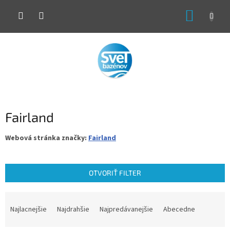
Prejsť
NÁKUP
na
obsah
KOŠÍK
Fairland
Webová stránka značky:
Fairland
OTVORIŤ FILTER
R
a
Najlacnejšie
Najdrahšie
Najpredávanejšie
Abecedne
d