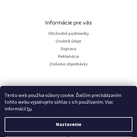
Informácie pre vás
Obchodné podmienky
Osobné údaje
Doprava
Reklamácia
Zrušenie objednávky
Facebook
Tento web používa súbory cookie. Ďalším prechádzaním
tohto webu vyjadrujete súhlas s ich používaním. Viac
informácií
tu
.
Vytvoril Shoptet
Nastavenie