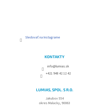
e
Sledovať na Instagrame
KONTAKTY
info@lumias.sk
+421 948 42 12 42
LUMIAS, SPOL. S R.O.
Jakubov 554
okres Malacky, 90063