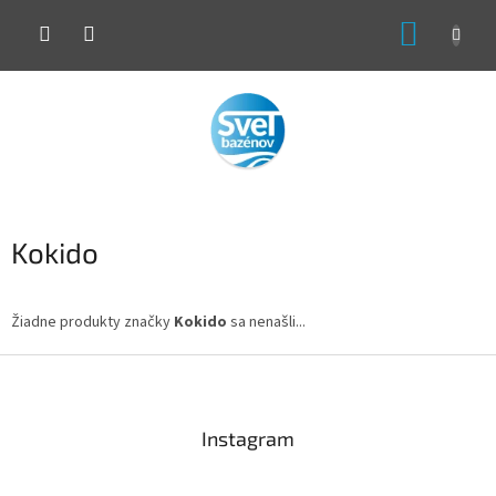
Prejsť
NÁKUP
na
obsah
KOŠÍK
Kokido
Žiadne produkty značky
Kokido
sa nenašli...
Z
á
p
ä
Instagram
t
i