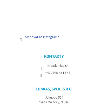
e
Sledovať na Instagrame
KONTAKTY
info@lumias.sk
+421 948 42 12 42
LUMIAS, SPOL. S R.O.
Jakubov 554
okres Malacky, 90063