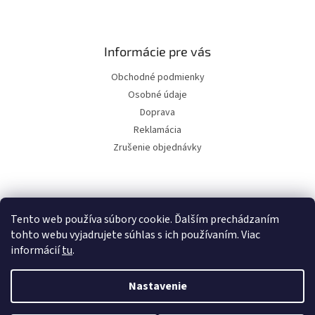
Informácie pre vás
Obchodné podmienky
Osobné údaje
Doprava
Reklamácia
Zrušenie objednávky
Facebook
Tento web používa súbory cookie. Ďalším prechádzaním
tohto webu vyjadrujete súhlas s ich používaním. Viac
informácií
tu
.
Vytvoril Shoptet
Nastavenie