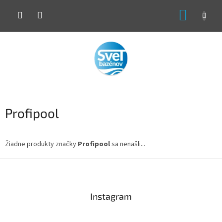
Prejsť
NÁKUP
na
obsah
KOŠÍK
Profipool
Žiadne produkty značky
Profipool
sa nenašli...
Z
á
p
ä
Instagram
t
i