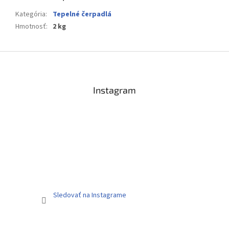
Kategória
:
Tepelné čerpadlá
Hmotnosť
:
2 kg
Z
á
p
ä
Instagram
t
i
e
Sledovať na Instagrame