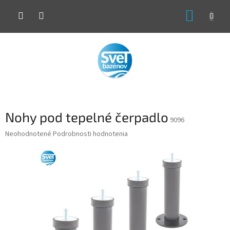
Prejsť
NÁKUP
na
obsah
KOŠÍK
Nohy pod tepelné čerpadlo
9096
Priemerné
Neohodnotené
Podrobnosti hodnotenia
hodnotenie
produktu
je
0,0
z
5
hviezdičiek.