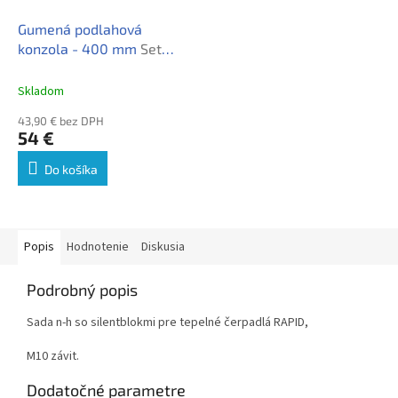
Gumená podlahová
konzola - 400 mm
Set
silent blokových
podstavcov pod tepelné
Skladom
čerpadlo - 400mm (2ks)
43,90 € bez DPH
54 €
Do košíka
Popis
Hodnotenie
Diskusia
Podrobný popis
Sada n-h so silentblokmi pre tepelné čerpadlá RAPID,
M10 závit.
Dodatočné parametre