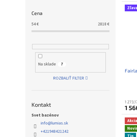
Zľava
Cena
54
€
2818
€
Na sklade
7
Fairl
ROZBALIŤ FILTER
1 273,
Kontakt
1 56
Svet bazénov
Akci
info
@
lumias.sk
Novi
+421948421242
Tip