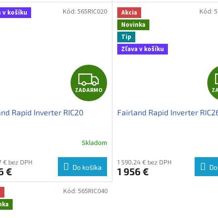
Kód:
565RIC020
Kód:
5
 v košíku
Akcia
Novinka
Tip
Zľava v košíku
Z
ZADARMO
Z
A
and Rapid Inverter RIC20
Fairland Rapid Inverter RIC2
D
A
Skladom
R
17 € bez DPH
1 590,24 € bez DPH
Do košíka
Do
6 €
1 956 €
M
Kód:
565RIC040
a
O
nka