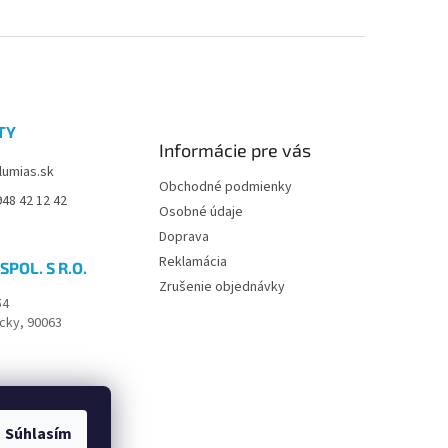
TY
Informácie pre vás
lumias.sk
Obchodné podmienky
48 42 12 42
Osobné údaje
Doprava
Reklamácia
SPOL. S R.O.
Zrušenie objednávky
54
cky, 90063
Súhlasím