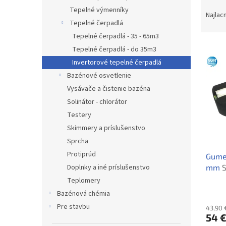
R
Tepelné výmenníky
a
Najlac
Tepelné čerpadlá
d
e
Tepelné čerpadlá - 35 - 65m3
V
n
Tepelné čerpadlá - do 35m3
ý
i
Invertorové tepelné čerpadlá
p
e
Bazénové osvetlenie
i
p
Vysávače a čistenie bazéna
s
r
p
Solinátor - chlorátor
o
r
d
Testery
o
u
Skimmery a príslušenstvo
d
k
Sprcha
u
t
Protiprúd
Gume
k
o
mm
S
Doplnky a iné príslušenstvo
t
v
podst
o
Teplomery
400m
v
Bazénová chémia
Pre stavbu
43,90 
54 