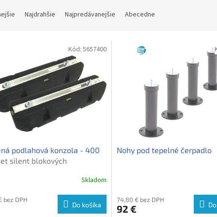
nejšie
Najdrahšie
Najpredávanejšie
Abecedne
Kód:
5657400
ná podlahová konzola - 400
Nohy pod tepelné čerpadlo
et silent blokových
avcov pod tepelné čerpadlo -
Skladom
m (2ks)
€ bez DPH
74,80 € bez DPH
Do košíka
Do
€
92 €