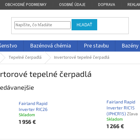
OBCHODNÉ PODMIENKY
OSOBNÉ ÚDAJE
DOPRAVA
REKLA
HĽADAŤ
ušenstvo
Bazénová chémia
Pre stavbu
Bazény
Tepelné čerpadlá
Invertorové tepelné čerpadlá
rtorové tepelné čerpadlá
edávanejšie
Fairland Rapid
Fairland Rapid
Inverter RIC15
Inverter RIC26
(IPHCR15)
Zľava
Skladom
Skladom
1 956 €
1 266 €