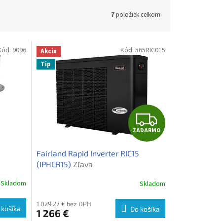
7
položiek celkom
Kód:
9096
Kód:
565RIC015
Akcia
Tip
Z
ZADARMO
A
Fairland Rapid Inverter RIC15
D
(IPHCR15)
Zľava
A
Skladom
Skladom
R
1 029,27 € bez DPH
 košíka
Do košíka
1 266 €