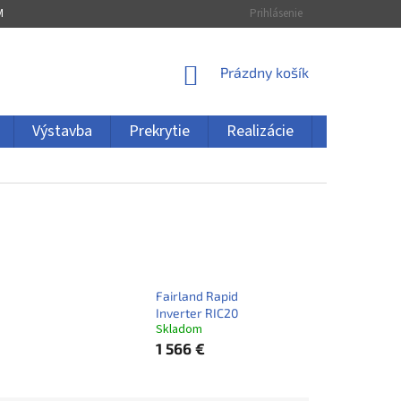
MÁCIA
ZRUŠENIE OBJEDNÁVKY
Prihlásenie
NÁKUPNÝ
Prázdny košík
KOŠÍK
Výstavba
Prekrytie
Realizácie
Kontakty
Fairland Rapid
Inverter RIC20
Skladom
1 566 €