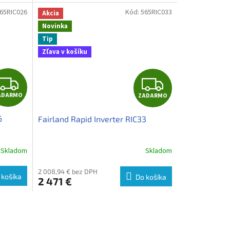
M
65RIC026
Kód:
565RIC033
Akcia
O
Novinka
Tip
Zľava v košíku
Z
Z
ADARMO
ZADARMO
A
A
6
Fairland Rapid Inverter RIC33
D
D
A
A
Skladom
Skladom
R
R
2 008,94 € bez DPH
 košíka
Do košíka
2 471 €
M
M
O
O