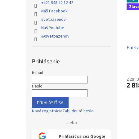
+421 948 42 12 42
Zľava
Náš Facebook
svetbazenov
Náš Youtube
@svetbazenov
Fairl
Prihlásenie
E-mail
2 291,
2 81
Heslo
PRIHLÁSIŤ SA
Nová registrácia
Zabudnuté heslo
alebo
Prihlásiť sa cez Google