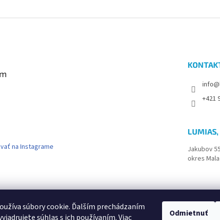
i
e
p
r
v
k
y
KONTAK
v
am
ý
info@
p
i
+421 9
s
u
LUMIAS, 
vať na Instagrame
Jakubov 5
okres Mala
k
oužíva súbory cookie. Ďalším prechádzaním
Odmietnuť
yjadrujete súhlas s ich používaním. Viac