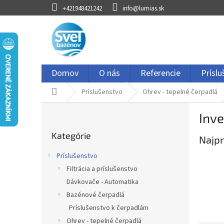
Prejsť
+421948421242
info@lumias.sk
na
obsah
Domov
O nás
Referencie
Prísl
Domov
Príslušenstvo
Ohrev - tepelné čerpadlá
B
Inve
o
Preskočiť
č
Kategórie
kategórie
Najpr
n
ý
Príslušenstvo
p
Filtrácia a príslušenstvo
a
Dávkovače - Automatika
n
e
Bazénové čerpadlá
l
Príslušenstvo k čerpadlám
Ohrev - tepelné čerpadlá